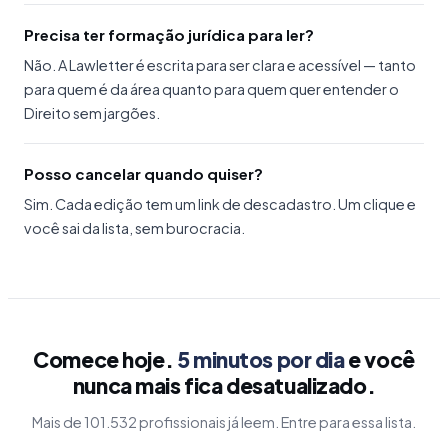
Precisa ter formação jurídica para ler?
Não. A Lawletter é escrita para ser clara e acessível — tanto
para quem é da área quanto para quem quer entender o
Direito sem jargões.
Posso cancelar quando quiser?
Sim. Cada edição tem um link de descadastro. Um clique e
você sai da lista, sem burocracia.
Comece hoje.
5 minutos por dia
e você
nunca mais fica desatualizado.
Mais de 101.532 profissionais já leem. Entre para essa lista.