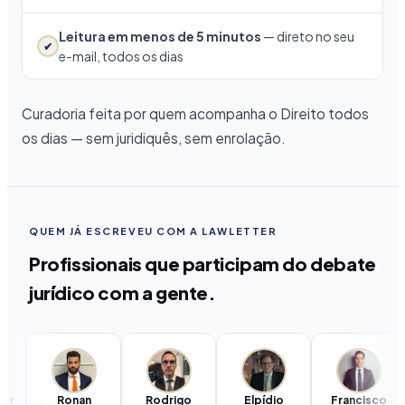
Leitura em menos de 5 minutos
— direto no seu
✔
e-mail, todos os dias
Curadoria feita por quem acompanha o Direito todos
os dias — sem juridiquês, sem enrolação.
QUEM JÁ ESCREVEU COM A LAWLETTER
Profissionais que participam do debate
jurídico com a gente.
er
Ronan
Rodrigo
Elpídio
Francisco