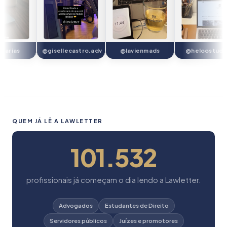
farias
@gisellecastro.adv
@lavienmads
@heloostudie
QUEM JÁ LÊ A LAWLETTER
101.532
profissionais já começam o dia lendo a Lawletter.
Advogados
Estudantes de Direito
Servidores públicos
Juízes e promotores